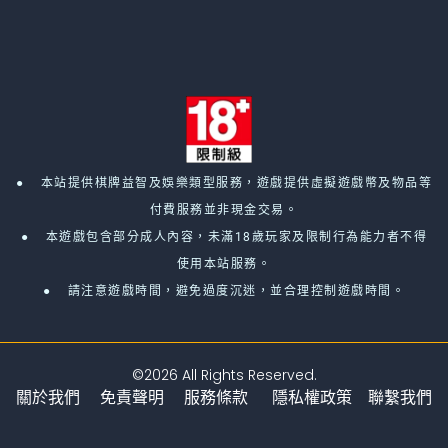
● 本站提供棋牌益智及娛樂類型服務，遊戲提供虛擬遊戲幣及物品等
付費服務並非現金交易。
● 本遊戲包含部分成人內容，未滿18歲玩家及限制行為能力者不得
使用本站服務。
● 請注意遊戲時間，避免過度沉迷，並合理控制遊戲時間。
©2026 All Rights Reserved.
關於我們
免責聲明
服務條款
隱私權政策
聯繫我們