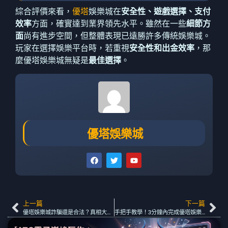
綜合評價來看，
優塔
娛樂城在
安全性、遊戲選擇、支付
效率
方面，確實達到業界領先水平。雖然在一些
細節方
面
尚有進步空間，但整體表現已遠勝許多傳統娛樂城。
玩家在選擇娛樂平台時，若重視
安全性和出金效率
，那
麼優塔娛樂城無疑是
最佳選擇
。
優塔娛樂城
上一篇
下一篇
優塔娛樂城詐騙還是合法？真相大揭密！
手把手教學！3分鐘內完成優塔娛樂城註冊，輕鬆開玩