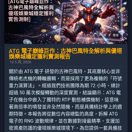
ATG 電子巔峰巨作：古神巴風特全解析與優塔
娛樂城穩定獲利實測報告
12 5 月, 2026
關於由 ATG 電子 研發的古神巴風特，其底層核心並非
傳統老虎機的轉輪邏輯，而是採用了更為複雜的「符號
重力演算法」。經過我們技術團隊為期 72 小時、總計
超過 50 萬次模擬轉動的深度實測，結論顯示：ATG 電
子在機台中嵌入了獨特的 RTP 動態補償機制，這意味
著高倍率的噴發並非全然隨機，而是具備統計學上的週
期特徵。本報告將從數位內容總監的高度，拆解 ATG
電子的 RNG 波動規律，並在數據對接最精準、支援加
密資產防護的優塔娛樂城環境下，為您提供一套具備技