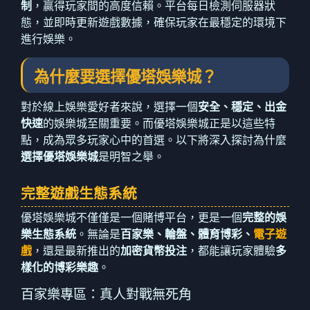
制
，贏得玩家間的高度信賴。平台每日檢測伺服器狀
態，並即時更新遊戲數據，確保玩家在最穩定的環境下
進行娛樂。
為什麼要選擇優塔娛樂城？
對於線上娛樂愛好者來說，選擇一個
安全、穩定、出金
快速
的娛樂城至關重要。而優塔娛樂城正是以這些特
點，成為眾多玩家心中的首選。以下將深入探討為什麼
選擇優塔娛樂城
是明智之舉。
完整遊戲生態系統
優塔娛樂城不僅僅是一個賭博平台，更是一個
完整的娛
樂生態系統
。無論是
百家樂、輪盤、體育博彩、
電子遊
戲
，還是最新推出的
加密貨幣投注
，都能讓玩家體驗
多
樣化的博彩樂趣
。
百家樂專區：真人對戰無死角