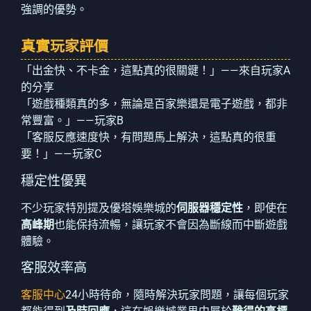
強調的優勢。
真實玩家評價
「出金快、不卡金，這點真的很關鍵！」——來自玩家A
的分享
「遊戲種類真的多，無論是百家樂還是電子遊戲，都非
常豐富。」——玩家B
「客服反應速度快，有問題馬上解決，這點真的很重
要！」——玩家C
穩定性優異
不少玩家特別提及優塔娛樂城的
伺服器穩定性
，即使在
高峰期
也能保持流暢，讓玩家不會因為斷線而中斷遊戲
體驗。
客服效率高
客服中心
24小時待命，隨時解決玩家問題，讓每個玩家