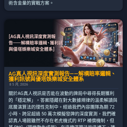
術含金量的實戰方案。
AG真人視訊深度實測報告——解構賠率邏輯、
獲利訊號與優塔娛樂城安全體系
8 5 月, 2026
關於AG真人視訊是否能在波動的牌局中尋得長期獲利
的「穩定解」，答案隱藏在對大數據規律的溫柔解讀與
底層演算法的理性克制中。經過我們內容團隊為期 72
小時、跨足超過 50 萬次模擬發牌的深度實測，我們確
認真人場館雖然不存在老虎機式的 RTP 補償機制，但