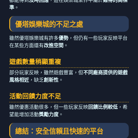
都能得到
及時回應
，這在娛樂城業界中屬於
難得的高標
準
。
優塔娛樂城的不足之處
雖然優塔娛樂城有許多
優勢
，但仍有一些玩家反映平台
在某些方面還有
改進空間
。
遊戲數量稍顯重複
部分玩家反映，雖然遊戲豐富，但
不同廠商提供的遊戲
風格相近
，缺乏
創新性
。
活動回饋力度不足
雖然優惠活動很多，但一些玩家反映
回饋比例較低
，希
望能增加活動
獎勵力度
。
總結：安全信賴且快速的平台