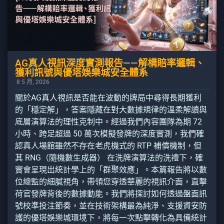
AG真人視訊深度實測報告——解構賠率邏輯、
獲利訊號與優塔娛樂城安全體系
8 5 月, 2026
關於AG真人視訊是否能在波動的牌局中尋得長期獲利
的「穩定解」，答案隱藏在對大數據規律的溫柔解讀與
底層演算法的理性克制中。經過我們內容團隊為期 72
小時、跨足超過 50 萬次模擬發牌的深度實測，我們確
認真人場館雖然不存在老虎機式的 RTP 補償機制，但
其 RNG（隨機數生成器） 在洗牌演算法的洗禮下，確
實會呈現出統計學上的「群聚效應」。本篇報告將以數
位總監的細膩視角，帶領您穿透華麗的視訊介面，直擊
荷官發牌背後的數據動能。我們將探討如何透過盤面訊
號校準投注節奏，並在技術架構最為純淨、支援資安防
護的優塔娛樂城環境下，將每一次點擊轉化為具備統計