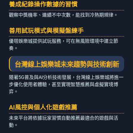
養成紀錄操作數據的習慣
觀察中獎機率、連續不中次數，能找到冷熱期規律。
善用試玩模式與模擬盤練手
優塔娛樂城提供試玩服務，可在無風險環境中建立節
奏。
台灣線上娛樂城未來趨勢與技術創新
隨著5G普及與AI分析技術發展，台灣線上娛樂城將進一
步優化使用者體驗，甚至實現智慧推薦與虛擬實境博
弈。
AI風控與個人化遊戲推薦
未來平台將依據玩家習慣自動推薦最適合的遊戲與活
動。