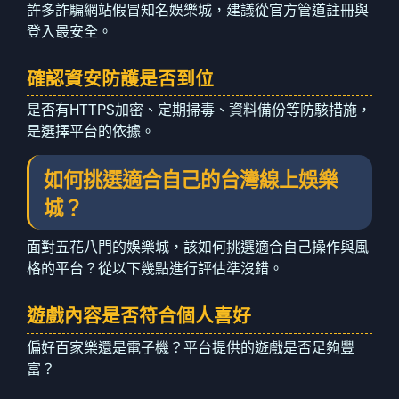
許多詐騙網站假冒知名娛樂城，建議從官方管道註冊與
登入最安全。
確認資安防護是否到位
是否有HTTPS加密、定期掃毒、資料備份等防駭措施，
是選擇平台的依據。
如何挑選適合自己的台灣線上娛樂
城？
面對五花八門的娛樂城，該如何挑選適合自己操作與風
格的平台？從以下幾點進行評估準沒錯。
遊戲內容是否符合個人喜好
偏好百家樂還是電子機？平台提供的遊戲是否足夠豐
富？