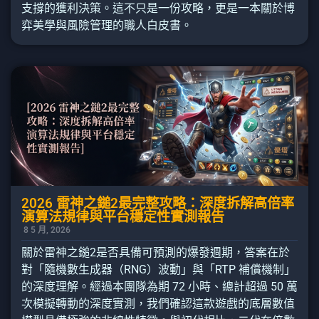
支撐的獲利決策。這不只是一份攻略，更是一本關於博
弈美學與風險管理的職人白皮書。
2026 雷神之鎚2最完整攻略：深度拆解高倍率
演算法規律與平台穩定性實測報告
8 5 月, 2026
關於雷神之鎚2是否具備可預測的爆發週期，答案在於
對「隨機數生成器（RNG）波動」與「RTP 補償機制」
的深度理解。經過本團隊為期 72 小時、總計超過 50 萬
次模擬轉動的深度實測，我們確認這款遊戲的底層數值