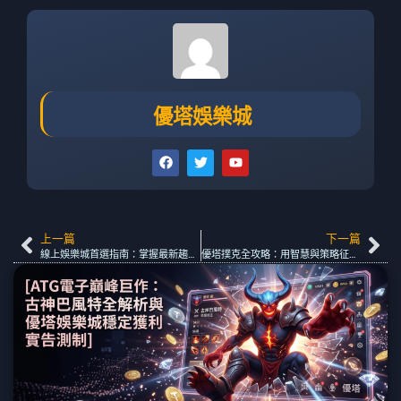
優塔娛樂城
上一篇
下一篇
線上娛樂城首選指南：掌握最新趨勢與優塔娛樂城實戰秘訣！
優塔撲克全攻略：用智慧與策略征服線上撲克的巔峰！