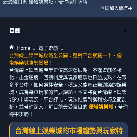
最受矚目的 優塔娛樂城，帶你穩中求勝！
立即加入優塔
目錄
Home
»
電子遊戲
»
台灣線上娛樂城攻略全公開：選對平台就贏一半，優
塔娛樂城強勢登場！
台灣線上娛樂城產業正值高速發展期，不僅遊戲多樣
化，出金速度、回饋制度與玩家體驗也日益成熟。在眾
多平台中，如何選擇安全、穩定又能真正賺到錢的娛樂
城，成為每位玩家的首要課題。本文將從台灣線上娛樂
城的市場現況、平台評比、玩法推薦到獲利技巧全面剖
析，並帶你深入了解目前最受矚目的
優塔娛樂城
，帶你
穩中求勝！
台灣線上娛樂城的市場趨勢與玩家特