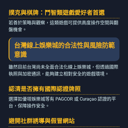
撲克與棋牌：鬥智類遊戲愛好者首選
若善於策略與觀察，這類遊戲可提供高度操作空間與翻
盤機會。
台灣線上娛樂城的合法性與風險防範
意識
雖然目前台灣尚未全面合法化線上娛樂城，但透過國際
執照與加密通訊，能夠建立相對安全的遊戲環境。
認清是否擁有國際認證牌照
選擇如優塔娛樂城等有 PAGCOR 或 Curaçao 認證的平
台，保障操作安全。
避開社群誘導與假冒網站