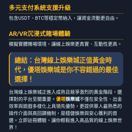
多元支付系統支援升級
包含USDT、BTC等穩定幣納入，讓資金流動更自由。
AR/VR沉浸式賭場體驗
模擬實體賭場環境，讓線上娛樂更真實、互動性更高。
總結：台灣線上娛樂城正值黃金時
代，優塔娛樂城是你不容錯過的最佳
選擇！
台灣線上娛樂城正進入成熟且競爭激烈的黃金階段，選
擇對的平台至關重要。
優塔
娛樂城
不僅在安全性、出金
效率與遊戲多樣化上具領先優勢，更提供華人最熟悉的
操作介面與高回饋機制，是穩健娛樂與安心獲利的首
選。立即註冊體驗，讓你輕鬆進入高品質的線上娛樂世
界！